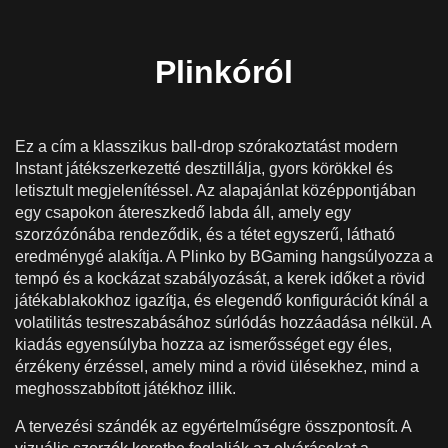
Hogyan Közelítsük meg a Plinko
Felelősségteljes
Plinkóról
Plinko Online Játék Valódi Pénzért
Magyarországon
Befizetések, Kifizetések & Felelősségteljes Játék
Ez a cím a klasszikus ball-drop szórakoztatást modern
Magyarországon
Instant játékszerkezetté desztillálja, gyors körökkel és
letisztult megjelenítéssel. Az alapajánlat középpontjában
A Plinko mobil verziója
egy csapokon átereszkedő labda áll, amely egy
szorzózónába rendeződik, és a tétet egyszerű, látható
eredménygé alakítja. A Plinko by BGaming hangsúlyozza a
tempó és a kockázat szabályozását, a kerek időket a rövid
játékablakokhoz igazítja, és elegendő konfigurációt kínál a
volatilitás testreszabásához súrlódás hozzáadása nélkül. A
kiadás egyensúlyba hozza az ismerősséget egy éles,
érzékeny érzéssel, amely mind a rövid ülésekhez, mind a
meghosszabbított játékhoz illik.
A tervezési szándék az egyértelműségre összpontosít. A