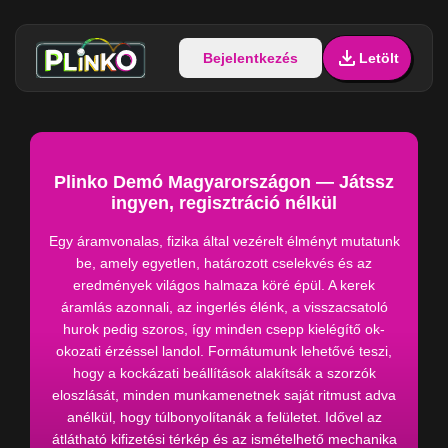
Bejelentkezés
Letölt
Plinko Demó Magyarországon — Játssz
ingyen, regisztráció nélkül
Egy áramvonalas, fizika által vezérelt élményt mutatunk
be, amely egyetlen, határozott cselekvés és az
eredmények világos halmaza köré épül. A kerek
áramlás azonnali, az ingerlés élénk, a visszacsatoló
hurok pedig szoros, így minden csepp kielégítő ok-
okozati érzéssel landol. Formátumunk lehetővé teszi,
hogy a kockázati beállítások alakítsák a szorzók
eloszlását, minden munkamenetnek saját ritmust adva
anélkül, hogy túlbonyolítanák a felületet. Idővel az
átlátható kifizetési térkép és az ismételhető mechanika