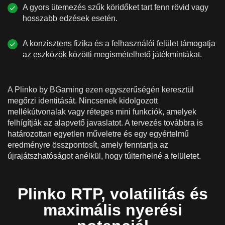
A gyors ütemezés szűk köridőket tart fenn rövid vagy
hosszabb edzések esetén.
A konzisztens fizika és a felhasználói felület támogatja
az eszközök közötti megismételhető játékmintákat.
A Plinko by BGaming ezen egyszerűségén keresztül
megőrzi identitását. Nincsenek kidolgozott
mellékútvonalak vagy réteges mini funkciók, amelyek
felhígítják az alapvető javaslatot. A tervezés továbbra is
határozottan egyetlen műveletre és egy egyértelmű
eredményre összpontosít, amely fenntartja az
újrajátszhatóságot anélkül, hogy túlterhelné a felületet.
Plinko RTP, volatilitás és
maximális nyerési