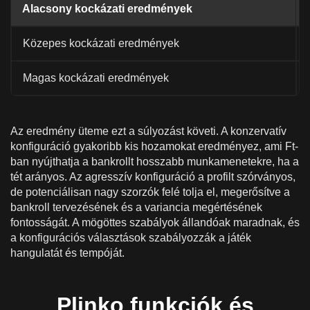
Alacsony kockázati eredmények
Közepes kockázati eredmények
Magas kockázati eredmények
Az eredmény üteme ezt a súlyozást követi. A konzervatív
konfiguráció gyakoribb kis hozamokat eredményez, ami Ft-
ban nyújthatja a bankrollt hosszabb munkamenetekre, ha a
tét arányos. Az agresszív konfiguráció a profilt szórványos,
de potenciálisan nagy szorzók felé tolja el, megerősítve a
bankroll tervezésének és a variancia megértésének
fontosságát. A mögöttes szabályok állandóak maradnak, és
a konfigurációs választások szabályozzák a játék
hangulatát és tempóját.
Plinko funkciók és