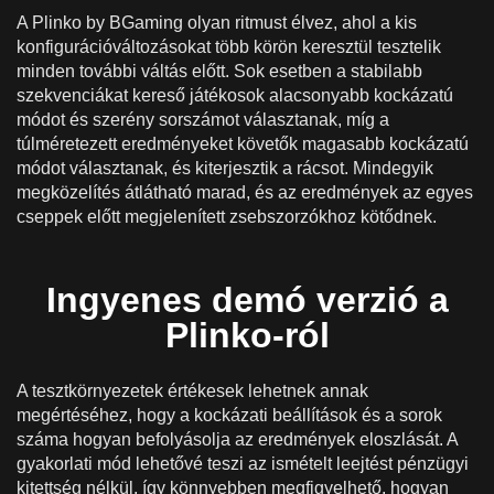
A Plinko by BGaming olyan ritmust élvez, ahol a kis
konfigurációváltozásokat több körön keresztül tesztelik
minden további váltás előtt. Sok esetben a stabilabb
szekvenciákat kereső játékosok alacsonyabb kockázatú
módot és szerény sorszámot választanak, míg a
túlméretezett eredményeket követők magasabb kockázatú
módot választanak, és kiterjesztik a rácsot. Mindegyik
megközelítés átlátható marad, és az eredmények az egyes
cseppek előtt megjelenített zsebszorzókhoz kötődnek.
Ingyenes demó verzió a
Plinko-ról
A tesztkörnyezetek értékesek lehetnek annak
megértéséhez, hogy a kockázati beállítások és a sorok
száma hogyan befolyásolja az eredmények eloszlását. A
gyakorlati mód lehetővé teszi az ismételt leejtést pénzügyi
kitettség nélkül, így könnyebben megfigyelhető, hogyan