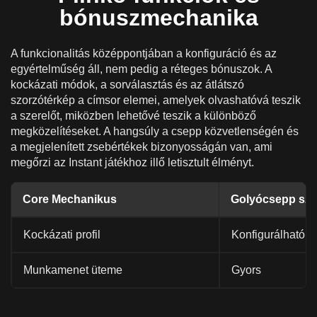
bónuszmechanika
A funkcionalitás középpontjában a konfiguráció és az
egyértelműség áll, nem pedig a réteges bónuszok. A
kockázati módok, a sorválasztás és az átlátszó
szorzótérkép a címsor elemei, amelyek olvashatóvá teszik
a szerelőt, miközben lehetővé teszik a különböző
megközelítéseket. A hangsúly a csepp közvetlenségén és
a megjelenített zsebértékek bizonyosságán van, ami
megőrzi az Instant játékhoz illő letisztult élményt.
Core Mechanikus
Golyócsepp szo
Kockázati profil
Konfigurálható (
Munkamenet üteme
Gyors