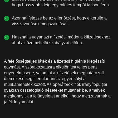
hogy hosszabb ideig egyenletes tempót tartson fenn.
Azonnal fejezze be az ellenőrzést, hogy elkerülje a
visszavonások megszakítását.
Használja ugyanazt a fizetési módot a kifizetésekhez,
ahol az üzemeltetői szabályzat előírja.
A felelősségteljes játék és a fizetési higiénia kiegészíti
egymást. A szórakoztatásra elkülönített teljes pénz
egyértelműsége, valamint a kifizetések meghatározott
ütemezése segít fenntartani az egyensúlyt a
munkamenetek között. Az operátorok’ fiók irányítópultjai
gyakran összefoglaló nézeteket mutatnak be, amelyek
megkönnyítik a felügyeletet anélkül, hogy megzavarnák a
játék folyamatát.