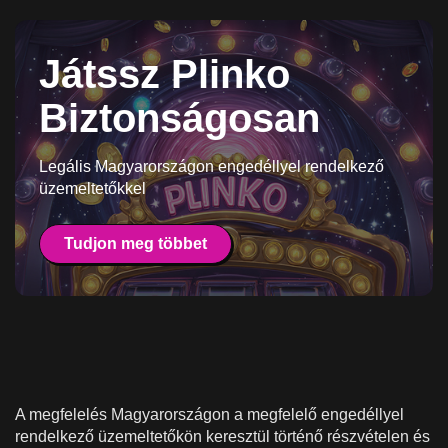
Játssz Plinko
Biztonságosan
Legális Magyarországon engedéllyel rendelkező
üzemeltetőkkel
Tudjon meg többet
A megfelelés Magyarországon a megfelelő engedéllyel
rendelkező üzemeltetőkön keresztül történő részvételen és