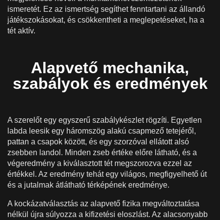
ismeretét. Ez az ismertség segíthet fenntartani az állandó
játékszokásokat, és csökkentheti a meglepetéseket, ha a
tét aktív.
Alapvető mechanika,
szabályok és eredmények
A szerelőt egy egyszerű szabálykészlet rögzíti. Egyetlen
labda leesik egy háromszög alakú csapmező tetejéről,
pattan a csapok között, és egy szorzóval ellátott alsó
zsebben landol. Minden zseb értéke előre látható, és a
végeredmény a kiválasztott tét megszorozva ezzel az
értékkel. Az eredmény tehát egy világos, megfigyelhető út
és a jutalmak átlátható térképének eredménye.
A kockázatválasztás az alapvető fizika megváltoztatása
nélkül újra súlyozza a kifizetési eloszlást. Az alacsonyabb