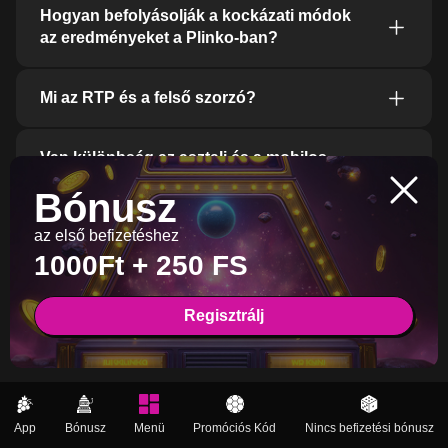
Hogyan befolyásolják a kockázati módok
az eredményeket a Plinko-ban?
Mi az RTP és a felső szorzó?
Van különbség az asztali és a mobilos
játék között?
Bónusz
az első befizetéshez
Automatizálhatók a körök?
1000Ft + 250 FS
Mi határozza meg a munkamenet
Regisztrálj
volatilitását a Plinko-ban?
Szolgáltatási feltételek
Top Oldalak
App
Bónusz
Menü
Promóciós Kód
Nincs befizetési bónusz