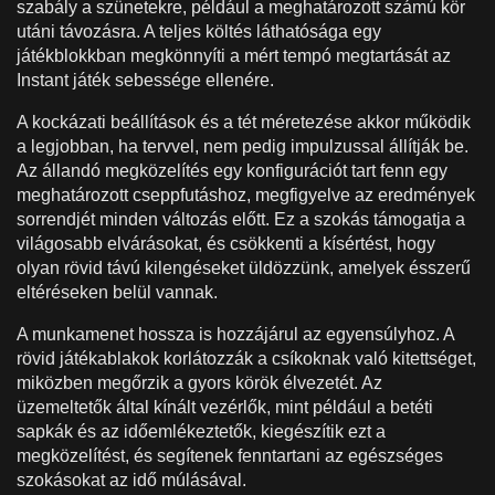
szabály a szünetekre, például a meghatározott számú kör
utáni távozásra. A teljes költés láthatósága egy
játékblokkban megkönnyíti a mért tempó megtartását az
Instant játék sebessége ellenére.
A kockázati beállítások és a tét méretezése akkor működik
a legjobban, ha tervvel, nem pedig impulzussal állítják be.
Az állandó megközelítés egy konfigurációt tart fenn egy
meghatározott cseppfutáshoz, megfigyelve az eredmények
sorrendjét minden változás előtt. Ez a szokás támogatja a
világosabb elvárásokat, és csökkenti a kísértést, hogy
olyan rövid távú kilengéseket üldözzünk, amelyek ésszerű
eltéréseken belül vannak.
A munkamenet hossza is hozzájárul az egyensúlyhoz. A
rövid játékablakok korlátozzák a csíkoknak való kitettséget,
miközben megőrzik a gyors körök élvezetét. Az
üzemeltetők által kínált vezérlők, mint például a betéti
sapkák és az időemlékeztetők, kiegészítik ezt a
megközelítést, és segítenek fenntartani az egészséges
szokásokat az idő múlásával.