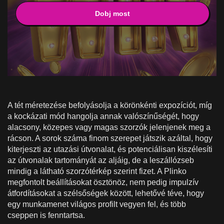
Dobj most
A tét méretezése befolyásolja a körönkénti expozíciót, míg
a kockázati mód hangolja annak valószínűségét, hogy
alacsony, közepes vagy magas szorzók jelenjenek meg a
rácson. A sorok száma finom szerepet játszik azáltal, hogy
kiterjeszti az utazási útvonalat, és potenciálisan kiszélesíti
az útvonalak tartományát az aljáig, de a leszállózseb
mindig a látható szorzótérkép szerint fizet. A Plinko
megfontolt beállításokat ösztönöz, nem pedig impulzív
átfordításokat a szélsőségek között, lehetővé téve, hogy
egy munkamenet világos profilt vegyen fel, és több
cseppen is fenntartsa.